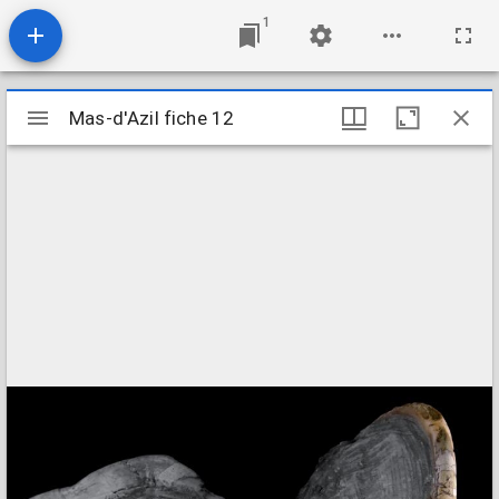
1
Mirador
Mas-d'Azil fiche 12
Mas-d'Azil fiche 12
viewer