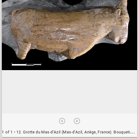
1 of 1
• 12. Grotte du Mas-d'Azil (Mas-d'Azil, Ariège, France). Bouquetin sculpté MAN-47257, face labiale d'une dent de cachalot, rive droite. Photo V. Feruglio/MAN.