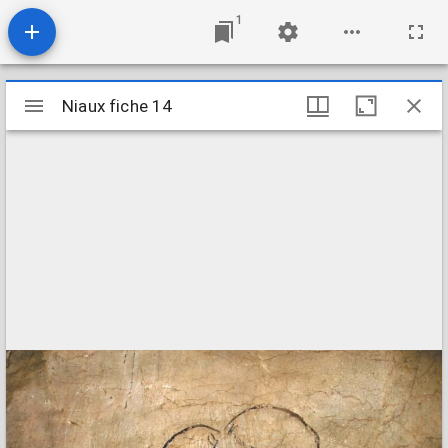
1
Mirador
Niaux fiche 14
Niaux fiche 14
viewer