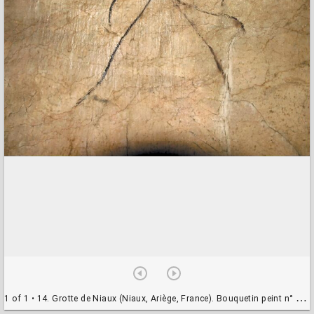
1 of 1
• 14. Grotte de Niaux (Niaux, Ariège, France). Bouquetin peint n° 27, paroi calcaire, galerie Cartailhac. Photo E. Demoulin/SESTA.