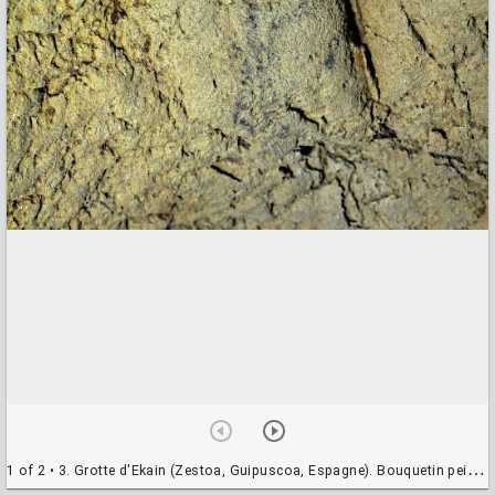
1 of 2
• 3. Grotte d'Ekain (Zestoa, Guipuscoa, Espagne). Bouquetin peint no 6b, paroi calcaire, galerie latérale Auntzei. a- Photo O. Rivero Vilá ; b- relevé D. Garate.