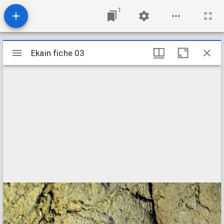
1
Mirador
Ekain fiche 03
Ekain fiche 03
viewer