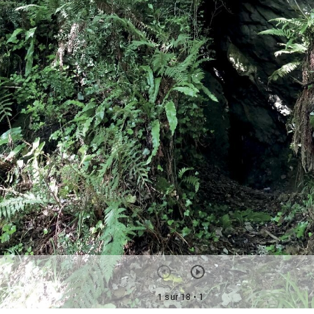
1 sur 18
• 1