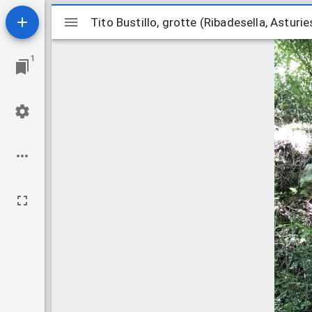
Visualiseur
Tito Bustillo, grotte (Ribadesella, Asturi
Tito Bustillo, grotte (Ribadesella, Asturi
Mirador
1