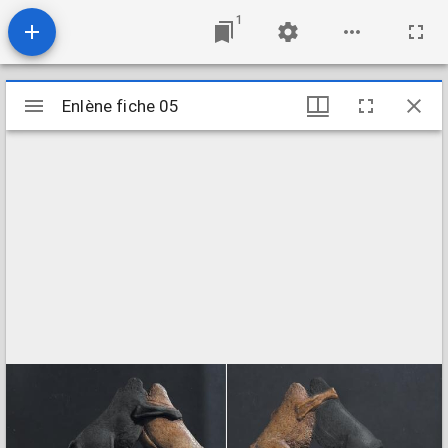
1
Visualiseur
Enlène fiche 05
Enlène fiche 05
Mirador