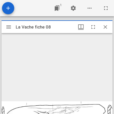
1
Visualiseur
La Vache fiche 08
La Vache fiche 08
Mirador