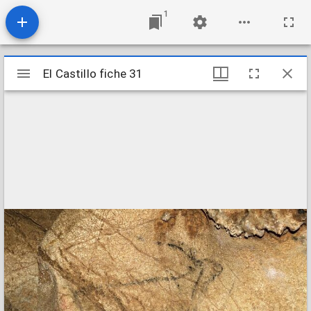
1
Visualiseur
El Castillo fiche 31
El Castillo fiche 31
Mirador