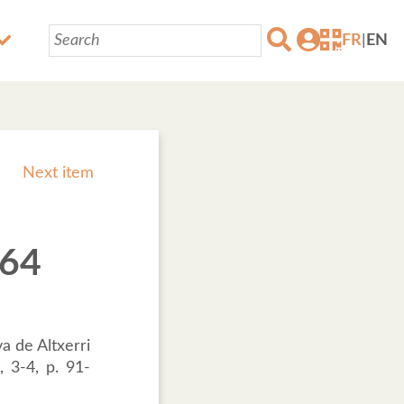
FR
|
EN
Next item
964
a de Altxerri
, 3-4, p. 91-