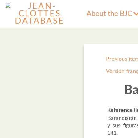
About the BJC
Previous ite
Version fran
Ba
Reference (l
Barandiarán 
y sus figura
141.