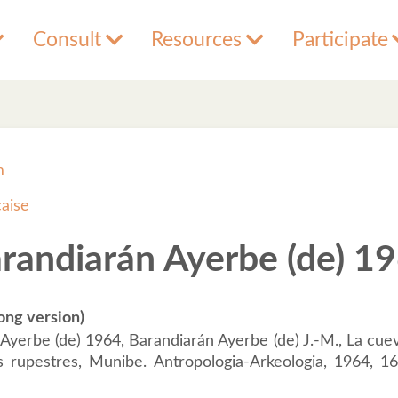
Consult
Resources
Participate
m
çaise
randiarán Ayerbe (de) 1
ong version)
Ayerbe (de) 1964, Barandiarán Ayerbe (de) J.-M., La cuev
s rupestres, Munibe. Antropologia-Arkeologia, 1964, 16