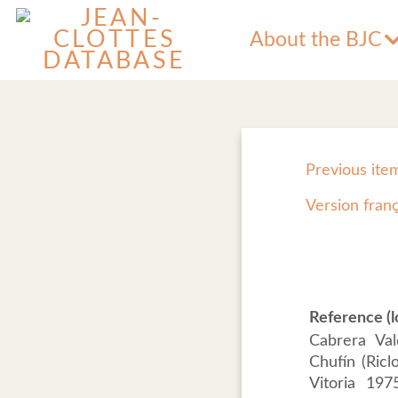
About the BJC
Previous ite
Version fran
Reference (l
Cabrera Val
Chufín (Ricl
Vitoria 197