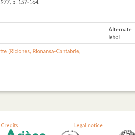
977, p. 157-164.
Alternate
label
otte (Riclones, Rionansa-Cantabrie,
Credits
Legal notice