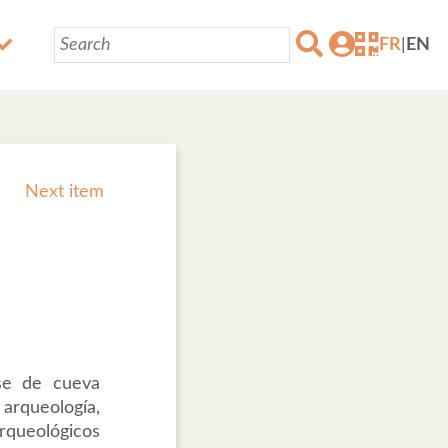
FR
|
EN
Next item
nse de cueva
 arqueología,
rqueológicos