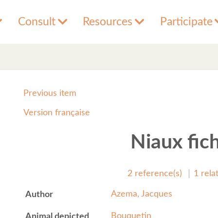
Consult
Resources
Participate
Previous item
Version française
Niaux fic
2 reference(s)
1 rela
Azema, Jacques
Author
Bouquetin
Animal depicted