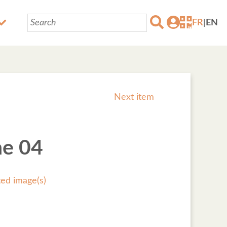
FR
|
EN
Next item
he 04
ted image(s)