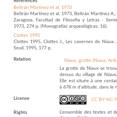
Références
Beltrán Martínez et al. 1973
Beltrán Martínez et al. 1973, Beltrán Martínez A., 
Zaragoza, Facultad de Filosofia y Letras - Semin
1973, 274 p. (Monografías arqueológicas; 16).
Clottes 1995
Clottes 1995, Clottes J., Les cavernes de Niaux. 
Seuil, 1995, 177 p.
Relation
Niaux, grotte (Niaux, Ari
La grotte de Niaux se trou
dessus du village de Niaux,
Elle est située à une centa
à 678 m d'altitude, dans le
License
CC BY-NC-N
L’ensemble des textes et 
Rights