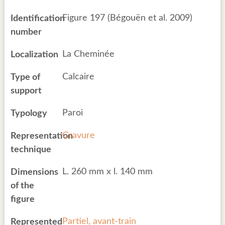
Figure 197 (Bégouën et al. 2009)
Identification
number
La Cheminée
Localization
Calcaire
Type of
support
Paroi
Typology
Gravure
Representation
technique
L. 260 mm x l. 140 mm
Dimensions
of the
figure
Partiel, avant-train
Represented