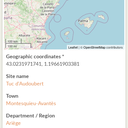
100 km
100 mi
Leaflet
| ©
OpenStreetMap
contributors
Geographic coordinates *
43.0231971741, 1.19661903381
Site name
Tuc d'Audoubert
Town
Montesquieu-Avantès
Department / Region
Ariège