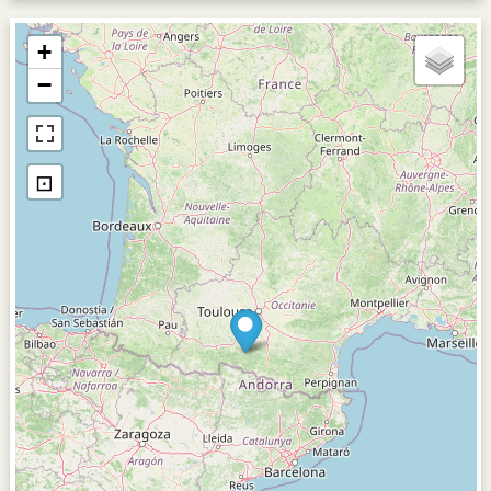
+
−
⊡