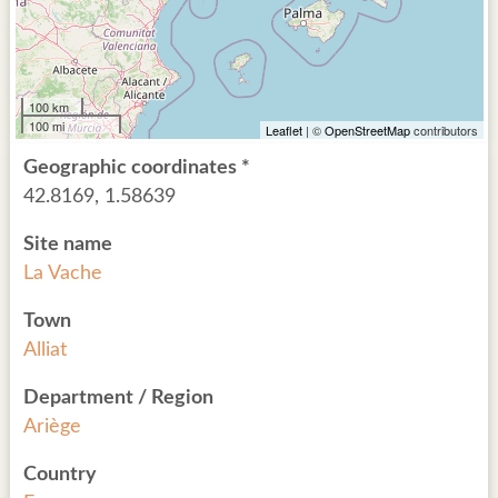
100 km
100 mi
Leaflet
| ©
OpenStreetMap
contributors
Geographic coordinates *
42.8169, 1.58639
Site name
La Vache
Town
Alliat
Department / Region
Ariège
Country