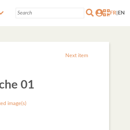
FR
|
EN
Next item
iche 01
ted image(s)