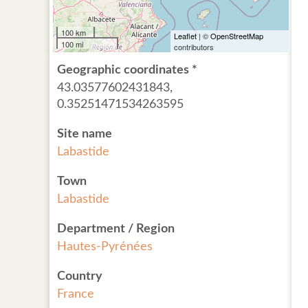
100 km
Leaflet
| ©
OpenStreetMap
100 mi
contributors
Geographic coordinates *
43.03577602431843,
0.35251471534263595
Site name
Labastide
Town
Labastide
Department / Region
Hautes-Pyrénées
Country
France