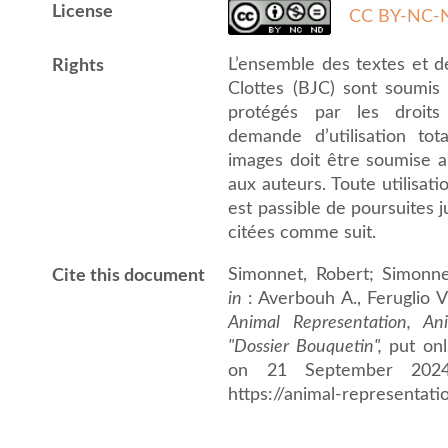
License
CC BY-NC-N
L’ensemble des textes et 
Rights
Clottes (BJC) sont soumis a
protégés par les droits 
demande d’utilisation to
images doit être soumise au
aux auteurs. Toute utilisat
est passible de poursuites j
citées comme suit.
Simonnet, Robert; Simonne
Cite this document
in
: Averbouh A., Feruglio V
Animal Representation, Ani
"Dossier Bouquetin",
put on
on 21 September 2024
https://animal-representati