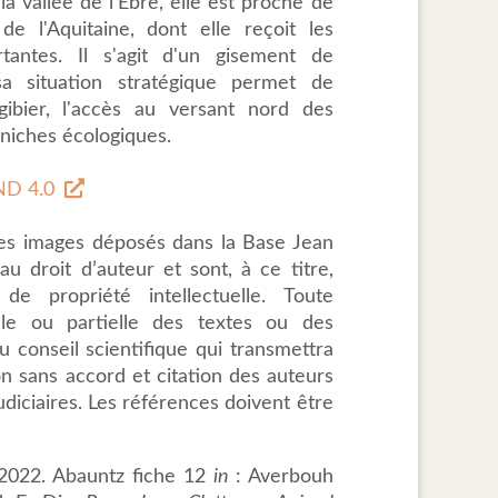
a vallée de l'Èbre, elle est proche de
de l'Aquitaine, dont elle reçoit les
rtantes. Il s'agit d'un gisement de
 situation stratégique permet de
gibier, l'accès au versant nord des
 niches écologiques.
D 4.0
des images déposés dans la Base Jean
u droit d’auteur et sont, à ce titre,
de propriété intellectuelle. Toute
tale ou partielle des textes ou des
 conseil scientifique qui transmettra
ion sans accord et citation des auteurs
udiciaires. Les références doivent être
s 2022. Abauntz fiche 12
in
: Averbouh