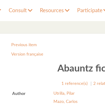
Consult
Resources
Participate
Previous item
Version française
Abauntz fi
1 reference(s)
2 rela
Utrilla, Pilar
Author
Mazo, Carlos