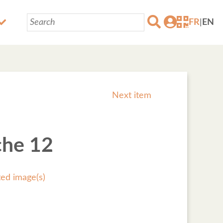
FR
|
EN
Next item
che 12
ted image(s)