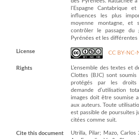
des Pyrénées. Rattachée à l
l'Espagne Cantabrique et 
influences les plus impo
moyenne montagne, et sa
contrôler le passage du 
Pyrénées et les différentes
License
CC BY-NC-N
L’ensemble des textes et 
Rights
Clottes (BJC) sont soumis a
protégés par les droits 
demande d’utilisation to
images doit être soumise au
aux auteurs. Toute utilisat
est passible de poursuites j
citées comme suit.
Utrilla, Pilar; Mazo, Carlo
Cite this document