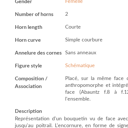
Femelle
Gender
2
Number of horns
Courte
Horn length
Simple courbure
Horn curve
Sans anneaux
Annelure des cornes
Schématique
Figure style
Placé, sur la même face d
Composition /
anthropomorphe et intégré
Association
face (Abauntz f.8 à f.1
l'ensemble.
Description
Représentation d'un bouquetin vu de face ave
jusqu'au poitrail. L'encornure, en forme de sign