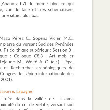
 (Abauntz f.7) du même bloc ce qui
te, vue de face et très schématisée,
une situés plus bas.
, Mazo Pérez C., Sopena Vicién M.C.,
ur pierre du versant Sud des Pyrénées
du Paléolithique supérieur : Session 8 :
ique : Colloque C8.3 : Art mobilier
ejeune M., Welté A.-C. (dir.), Liège,
es et Recherches archéologiques de
 Congrès de l’Union internationale des
 2001).
 Navarre, Espagne)
située dans la vallée de l'Ulzama
oximité du col de Velate, versant sud