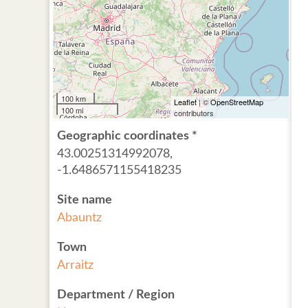
100 km
Leaflet
| ©
OpenStreetMap
100 mi
contributors
Geographic coordinates *
43.00251314992078,
-1.6486571155418235
Site name
Abauntz
Town
Arraitz
Department / Region