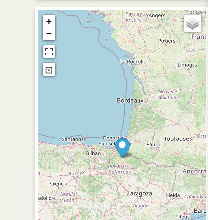
+
−
⊡