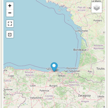
+
−
⊡