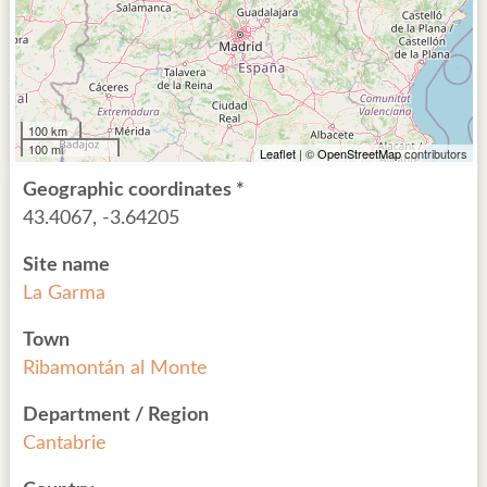
100 km
100 mi
Leaflet
| ©
OpenStreetMap
contributors
Geographic coordinates *
43.4067, -3.64205
Site name
La Garma
Town
Ribamontán al Monte
Department / Region
Cantabrie