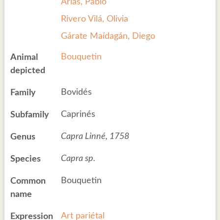
Arias, Pablo
Rivero Vilá, Olivia
Gárate Maídagán, Diego
Bouquetin
Animal
depicted
Bovidés
Family
Caprinés
Subfamily
Capra Linné, 1758
Genus
Capra sp.
Species
Bouquetin
Common
name
Art pariétal
Expression