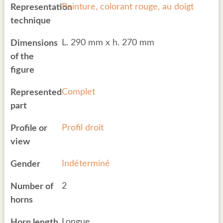
Peinture, colorant rouge, au doigt
Representation
technique
L. 290 mm x h. 270 mm
Dimensions
of the
figure
Complet
Represented
part
Profil droit
Profile or
view
Indéterminé
Gender
2
Number of
horns
Longue
Horn length