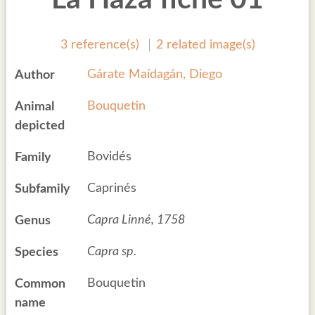
3 reference(s)
2 related image(s)
Gárate Maídagán, Diego
Author
Bouquetin
Animal
depicted
Bovidés
Family
Caprinés
Subfamily
Capra Linné, 1758
Genus
Capra sp.
Species
Bouquetin
Common
name