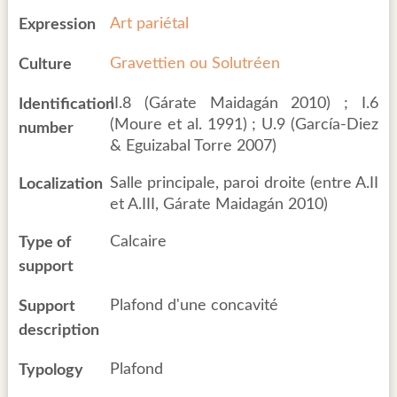
Art pariétal
Expression
Gravettien ou Solutréen
Culture
II.8 (Gárate Maidagán 2010) ; I.6
Identification
(Moure et al. 1991) ; U.9 (García-Diez
number
& Eguizabal Torre 2007)
Salle principale, paroi droite (entre A.II
Localization
et A.III, Gárate Maidagán 2010)
Calcaire
Type of
support
Plafond d'une concavité
Support
description
Plafond
Typology