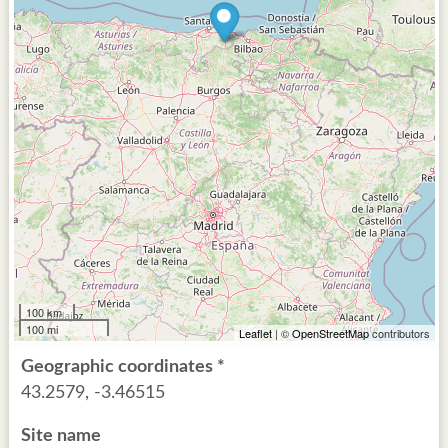
100 km
100 mi
Leaflet
| ©
OpenStreetMap
contributors
Geographic coordinates *
43.2579, -3.46515
Site name