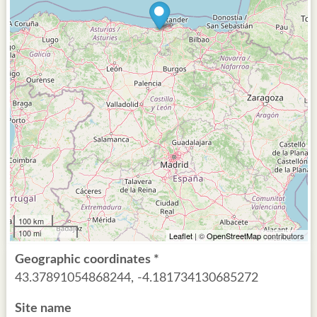
100 km
100 mi
Leaflet
| ©
OpenStreetMap
contributors
Geographic coordinates *
43.37891054868244, -4.181734130685272
Site name