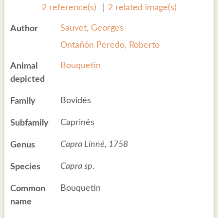
2 reference(s)
2 related image(s)
Sauvet, Georges
Author
Ontañón Peredo, Roberto
Bouquetin
Animal
depicted
Bovidés
Family
Caprinés
Subfamily
Capra Linné, 1758
Genus
Capra sp.
Species
Bouquetin
Common
name