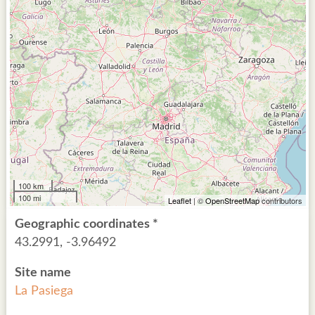
100 km
100 mi
Leaflet
| ©
OpenStreetMap
contributors
Geographic coordinates *
43.2991, -3.96492
Site name
La Pasiega