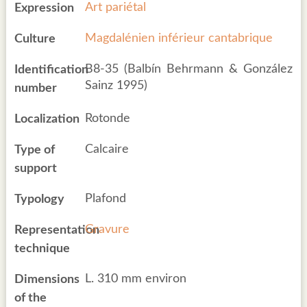
Art pariétal
Expression
Magdalénien inférieur cantabrique
Culture
B8-35 (Balbín Behrmann & González
Identification
Sainz 1995)
number
Rotonde
Localization
Calcaire
Type of
support
Plafond
Typology
Gravure
Representation
technique
L. 310 mm environ
Dimensions
of the