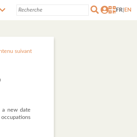
FR
|
EN
ntenu suivant
9
, a new date
c occupations