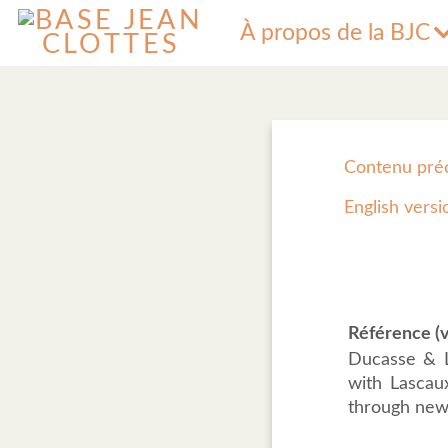
À propos de la BJC
Contenu pré
English versi
Référence (v
Ducasse & L
with Lascaux
through new