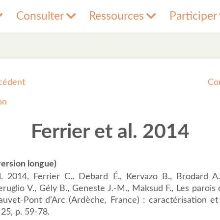
Consulter
Ressources
Participer
cédent
Co
on
Ferrier et al. 2014
ersion longue)
l. 2014, Ferrier C., Debard É., Kervazo B., Brodard A.
Feruglio V., Gély B., Geneste J.-M., Maksud F., Les parois
auvet-Pont d’Arc (Ardèche, France) : caractérisation et
 25, p. 59-78.