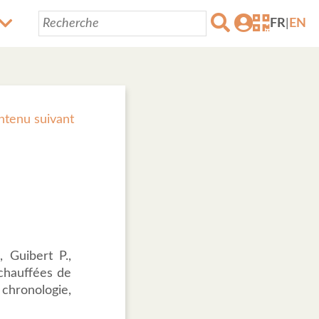
FR
|
EN
ntenu suivant
, Guibert P.,
 chauffées de
 chronologie,