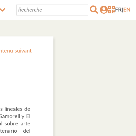
FR
|
EN
ntenu suivant
 lineales de
Samoreli y El
l sobre arte
tenario del