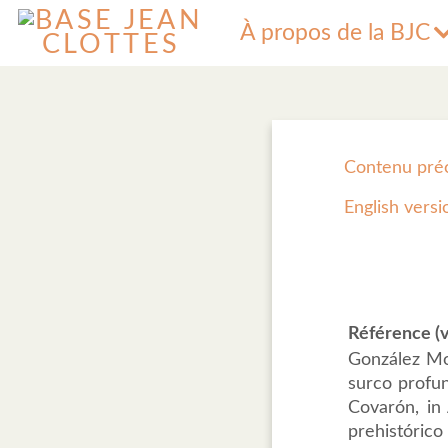
À propos de la BJC
Contenu pré
English versi
Référence (v
González Mo
surco profun
Covarón, in
prehistóri