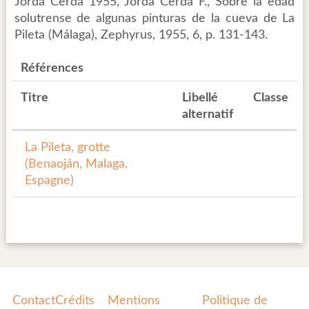
Jordá Cerdà 1955, Jordá Cerdà F., Sobre la edad
solutrense de algunas pinturas de la cueva de La
Pileta (Málaga), Zephyrus, 1955, 6, p. 131-143.
Références
Titre
Libellé
Classe
alternatif
La Pileta, grotte
(Benaoján, Malaga,
Espagne)
Contact
Crédits
Mentions
Politique de