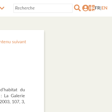
FR
|
EN
ntenu suivant
’habitat du
: La Galerie
2003, 107, 3,