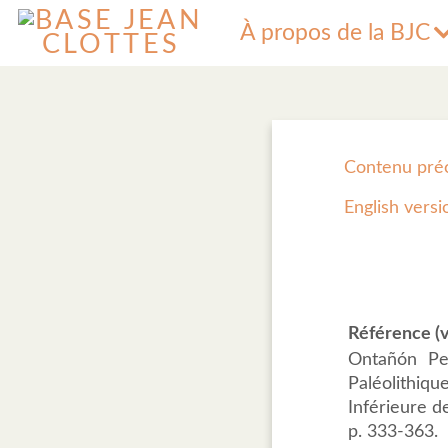
À propos de la BJC
Contenu pré
English versi
Référence (v
Ontañón Pe
Paléolithiq
Inférieure d
p. 333-363.