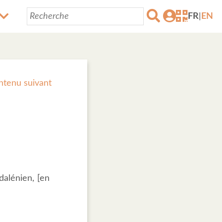
FR
|
EN
ntenu suivant
dalénien, [en