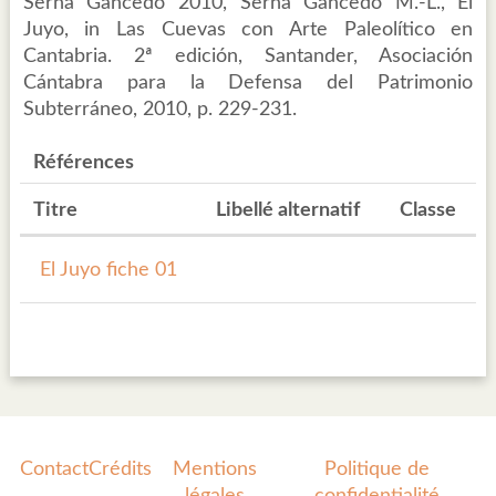
Serna Gancedo 2010, Serna Gancedo M.-L., El
Juyo, in Las Cuevas con Arte Paleolítico en
Cantabria. 2ª edición, Santander, Asociación
Cántabra para la Defensa del Patrimonio
Subterráneo, 2010, p. 229-231.
Références
Titre
Libellé alternatif
Classe
El Juyo fiche 01
Contact
Crédits
Mentions
Politique de