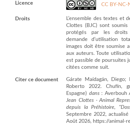
Licence
CC BY-NC-N
L’ensemble des textes et 
Droits
Clottes (BJC) sont soumis a
protégés par les droits 
demande d’utilisation to
images doit être soumise au
aux auteurs. Toute utilisat
est passible de poursuites j
citées comme suit.
Gárate Maídagán, Diego; R
Citer ce document
Roberto 2022. Chufín, gr
Espagne)
dans
: Averbouh A
Jean Clottes - Animal Repre
depuis la Préhistoire, "Do
Septembre 2022, actualisé
Août 2026, https://animal-r