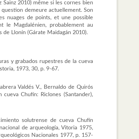
z Sainz 2010) même si les cornes bien
 La question demeure actuellement. Son
es nuages de points, et une possible
ant le Magdalénien, probablement au
es de Llonín (Gárate Maidagán 2010).
ras y grabados rupestres de la cueva
toria, 1973, 30, p. 9-67.
abrera Valdés V., Bernaldo de Quirós
n cueva Chufín: Riclones (Santander),
cimiento solutrense de cueva Chufín
nacional de arqueología, Vitoria 1975,
rqueológicos Nacionales 1977, p. 157-