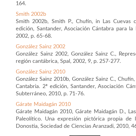
164.
Smith 2002b
Smith 2002b, Smith P., Chufín, in Las Cuevas c
edición, Santander, Asociación Cántabra para la
2002, p. 65-68.
González Sainz 2002
González Sainz 2002, González Sainz C., Repres
región cantábrica, Spal, 2002, 9, p. 257-277.
González Sainz 2010
González Sainz 2010b, González Sainz C., Chufín,
Cantabria. 2ª edición, Santander, Asociación Cá
Subterráneo, 2010, p. 71-76.
Gárate Maidagán 2010
Gárate Maidagán 2010, Gárate Maidagán D., Las 
Paleolítico. Una expresión pictórica propia de 
Donostia, Sociedad de Ciencias Aranzadi, 2010, 4