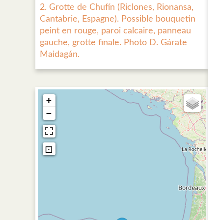
2. Grotte de Chufín (Riclones, Rionansa,
Cantabrie, Espagne). Possible bouquetin
peint en rouge, paroi calcaire, panneau
gauche, grotte finale. Photo D. Gárate
Maidagán.
+
−
⊡