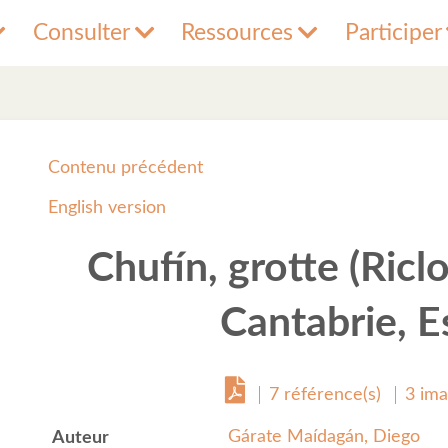
Consulter
Ressources
Participer
Contenu précédent
English version
Chufín, grotte (Ricl
Cantabrie, E
7 référence(s)
3 ima
Gárate Maídagán, Diego
Auteur