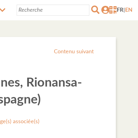
FR
|
EN
Contenu suivant
ones, Rionansa-
spagne)
ge(s) associée(s)