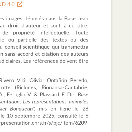
D 4.0
des images déposés dans la Base Jean
u droit d’auteur et sont, à ce titre,
de propriété intellectuelle. Toute
tale ou partielle des textes ou des
 conseil scientifique qui transmettra
ion sans accord et citation des auteurs
udiciaires. Les références doivent être
ivero Vilá, Olivia; Ontañón Peredo,
otte (Riclones, Rionansa-Cantabrie,
., Feruglio V. & Plassard F. Dir.
Base
sentation, Les représentations animales
ssier Bouquetin",
mis en ligne le 28
 le 10 Septembre 2025, consulté le 6
epresentation.cnrs.fr/s/bjc/item/6209