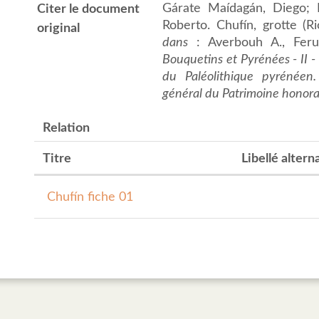
Gárate Maídagán, Diego; R
Citer le document
Roberto. Chufín, grotte (R
original
dans
: Averbouh A., Ferug
Bouquetins et Pyrénées - II -
du Paléolithique pyrénéen.
général du Patrimoine honora
Relation
Titre
Libellé alterna
Chufín fiche 01