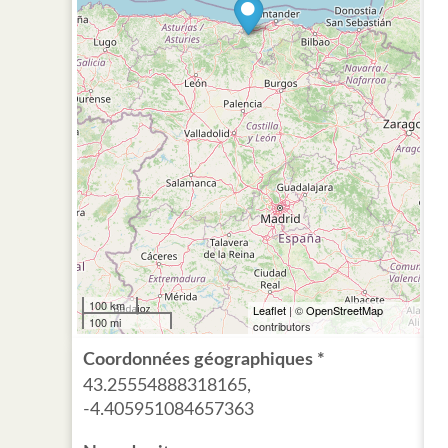
100 km
Leaflet
| ©
OpenStreetMap
100 mi
contributors
Coordonnées géographiques *
43.25554888318165,
-4.405951084657363