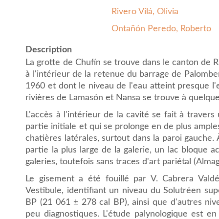
Rivero Vilá, Olivia
Ontañón Peredo, Roberto
Description
La grotte de Chufín se trouve dans le canton de Ri
à l'intérieur de la retenue du barrage de Palomber
1960 et dont le niveau de l'eau atteint presque l'
rivières de Lamasón et Nansa se trouve à quelqu
L'accès à l'intérieur de la cavité se fait à trave
partie initiale et qui se prolonge en de plus ampl
chatières latérales, surtout dans la paroi gauche.
partie la plus large de la galerie, un lac bloque 
galeries, toutefois sans traces d'art pariétal (Alma
Le gisement a été fouillé par V. Cabrera Vald
Vestibule, identifiant un niveau du Solutréen s
BP (21 061 ± 278 cal BP), ainsi que d'autres niv
peu diagnostiques. L'étude palynologique est en