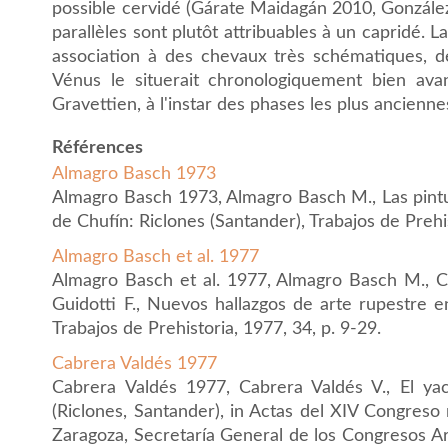
possible cervidé (Gárate Maidagán 2010, Gonzále
parallèles sont plutôt attribuables à un capridé.
association à des chevaux très schématiques, d
Vénus le situerait chronologiquement bien av
Gravettien, à l'instar des phases les plus ancienn
Références
Almagro Basch 1973
Almagro Basch 1973, Almagro Basch M., Las pintu
de Chufín: Riclones (Santander), Trabajos de Prehis
Almagro Basch et al. 1977
Almagro Basch et al. 1977, Almagro Basch M., C
Guidotti F., Nuevos hallazgos de arte rupestre e
Trabajos de Prehistoria, 1977, 34, p. 9-29.
Cabrera Valdés 1977
Cabrera Valdés 1977, Cabrera Valdés V., El ya
(Riclones, Santander), in Actas del XIV Congreso 
Zaragoza, Secretaría General de los Congresos A