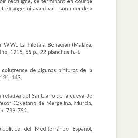
noir rectiligne, se terminant en courbe
ct étrange lui ayant valu son nom de «
er W.W., La Pileta à Benaoján (Málaga,
ne, 1915, 65 p., 22 planches h.-t.
 solutrense de algunas pinturas de la
. 131-143.
ía relativa del Santuario de la cueva de
rofesor Cayetano de Mergelina, Murcia,
 p. 739-752.
leolítico del Mediterráneo Español,