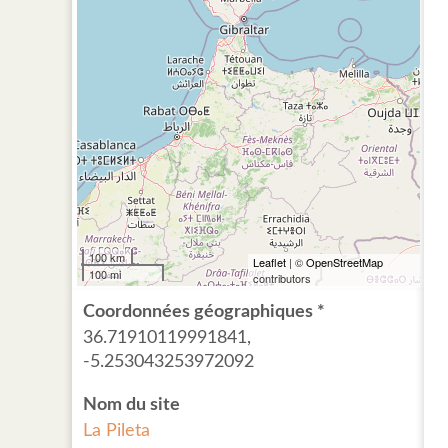
100 km
Leaflet
| ©
OpenStreetMap
100 mi
contributors
Coordonnées géographiques *
36.71910119991841,
-5.253043253972092
Nom du site
La Pileta