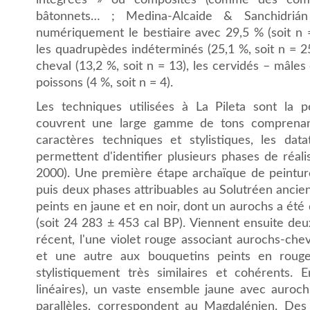
intégrées » ou composites (comme des combi
bâtonnets… ; Medina-Alcaide & Sanchidriá
numériquement le bestiaire avec 29,5 % (soit n =
les quadrupèdes indéterminés (25,1 %, soit n = 25)
cheval (13,2 %, soit n = 13), les cervidés – mâles 
poissons (4 %, soit n = 4).
Les techniques utilisées à La Pileta sont la p
couvrent une large gamme de tons comprenant 
caractères techniques et stylistiques, les data
permettent d'identifier plusieurs phases de réal
2000). Une première étape archaïque de peintures
puis deux phases attribuables au Solutréen ancie
peints en jaune et en noir, dont un aurochs a ét
(soit 24 283 ± 453 cal BP). Viennent ensuite deu
récent, l'une violet rouge associant aurochs-ch
et une autre aux bouquetins peints en roug
stylistiquement très similaires et cohérents. E
linéaires), un vaste ensemble jaune avec auroc
parallèles, correspondent au Magdalénien. Des f