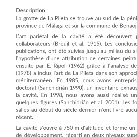
Description
La grotte de La Pileta se trouve au sud de la péni
province de Málaga et sur la commune de Benaoján
L'art pariétal de la cavité a été découvert
collaborateurs (Breuil et al. 1915). Les conclu
publications, ont été suivies jusqu'au milieu du 
l'hypothèse d'une attribution de certaines pein
ensuite par E. Ripoll (1962) grâce à l'analyse de
(1978) a inclus l'art de La Pileta dans son approc
méditerranéen. En 1985, nous avons entrepri
doctorat (Sanchidrián 1990), un inventaire exhaust
la cavité. En 1998, nous avons aussi réalisé 
quelques figures (Sanchidrián et al. 2001). Les f
salles au début du siècle dernier n'ont livré aucu
récent.
La cavité s'ouvre à 750 m d'altitude et forme u
de développement, réparti en deux niveaux supe