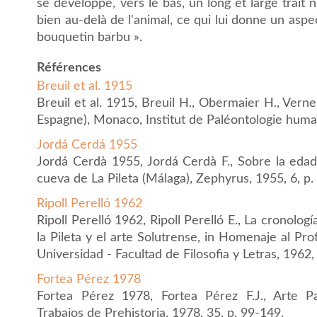
se développe, vers le bas, un long et large trait 
bien au-delà de l'animal, ce qui lui donne un aspe
bouquetin barbu ».
Références
Breuil et al. 1915
Breuil et al. 1915, Breuil H., Obermaier H., Vern
Espagne), Monaco, Institut de Paléontologie humai
Jordá Cerdá 1955
Jordá Cerdà 1955, Jordá Cerdà F., Sobre la edad
cueva de La Pileta (Málaga), Zephyrus, 1955, 6, p
Ripoll Perelló 1962
Ripoll Perelló 1962, Ripoll Perelló E., La cronolog
la Pileta y el arte Solutrense, in Homenaje al P
Universidad - Facultad de Filosofia y Letras, 1962,
Fortea Pérez 1978
Fortea Pérez 1978, Fortea Pérez F.J., Arte Pa
Trabajos de Prehistoria, 1978, 35, p. 99-149.