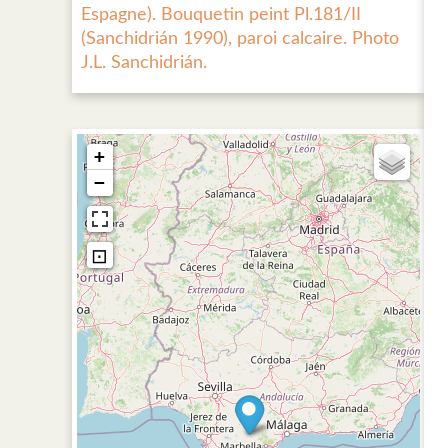
Espagne). Bouquetin peint Pl.181/II
(Sanchidrián 1990), paroi calcaire. Photo
J.L. Sanchidrián.
+
−
⊡