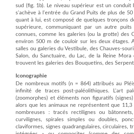
sud (fig. 1b). Le niveau supérieur est un conduit 
s'achève à l'entrée du Grand Puits de plus de 50
quant à lui, est composé de quelques tronçons de 
supérieure, communiquant par un autre puits
connues, comme les galeries (ou la grotte) des 
environ 500 m de couloir sur les deux étages. 
salles ou galeries du Vestibule, des Chauves-souri
Salon, du Sanctuaire, du Lac, de la Reine Mora e
trouvent les galeries des Bouquetins, des Serpent
Iconographie
De nombreux motifs (n = 864) attribués au Pléis
infinité de traces post-paléolithiques. L'art pa
(zoomorphes) et éléments non figuratifs (signes
alors que les animaux ne représentent que 11,3 
nombreuses : tracés rectilignes ou bâtonnets
curvilignes, spirales simples ou doubles, ponct
claviformes, signes quadrangulaires, circulaires, t