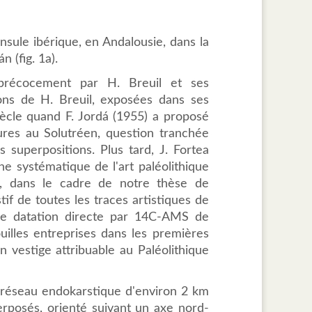
nsule ibérique, en Andalousie, dans la
 (fig. 1a).
 précocement par H. Breuil et ses
sions de H. Breuil, exposées dans ses
siècle quand F. Jordá (1955) a proposé
tures au Solutréen, question tranchée
s superpositions. Plus tard, J. Fortea
he systématique de l'art paléolithique
s, dans le cadre de notre thèse de
if de toutes les traces artistiques de
une datation directe par 14C-AMS de
ouilles entreprises dans les premières
n vestige attribuable au Paléolithique
n réseau endokarstique d'environ 2 km
rposés, orienté suivant un axe nord-