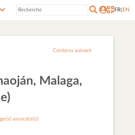
FR
|
EN
Contenu suivant
enaoján, Malaga,
e)
ge(s) associée(s)