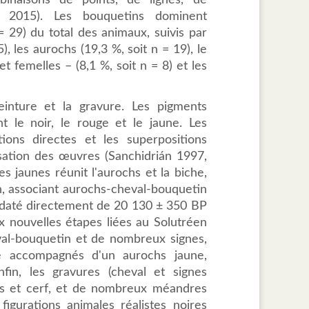
naisons de points, de lignes, de
n 2015). Les bouquetins dominent
 29) du total des animaux, suivis par
, les aurochs (19,3 %, soit n = 19), le
et femelles – (8,1 %, soit n = 8) et les
einture et la gravure. Les pigments
le noir, le rouge et le jaune. Les
tions directes et les superpositions
isation des œuvres (Sanchidrián 1997,
 jaunes réunit l'aurochs et la biche,
n, associant aurochs-cheval-bouquetin
é daté directement de 20 130 ± 350 BP
x nouvelles étapes liées au Solutréen
eval-bouquetin et de nombreux signes,
e accompagnés d'un aurochs jaune,
nfin, les gravures (cheval et signes
hs et cerf, et de nombreux méandres
igurations animales réalistes noires