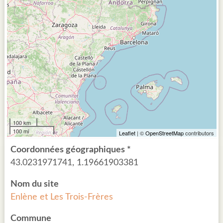
100 km
100 mi
Leaflet
| ©
OpenStreetMap
contributors
Coordonnées géographiques *
43.0231971741, 1.19661903381
Nom du site
Enlène et Les Trois-Frères
Commune