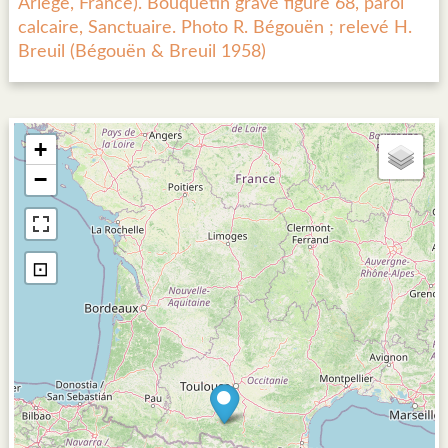
Ariège, France). Bouquetin gravé figure 68, paroi
calcaire, Sanctuaire. Photo R. Bégouën ; relevé H.
Breuil (Bégouën & Breuil 1958)
+
−
⊡