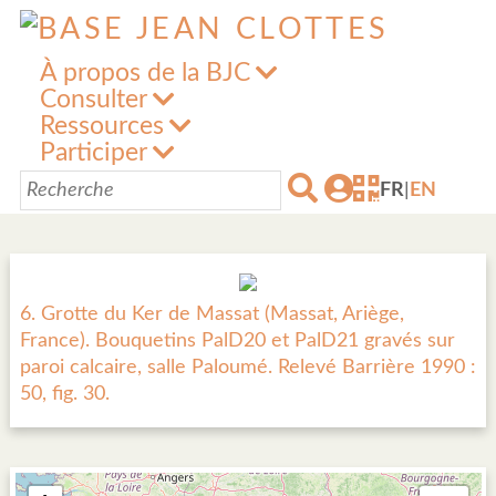
À propos de la BJC
Consulter
Ressources
Participer
FR
|
EN
6. Grotte du Ker de Massat (Massat, Ariège,
France). Bouquetins PalD20 et PalD21 gravés sur
paroi calcaire, salle Paloumé. Relevé Barrière 1990 :
50, fig. 30.