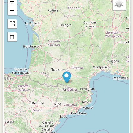
+
−
⊡