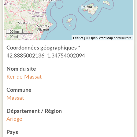
100 km
100 mi
Leaflet
| ©
OpenStreetMap
contributors
Coordonnées géographiques *
42.8885002136, 1.34754002094
Nom du site
Ker de Massat
Commune
Massat
Département / Région
Ariège
Pays