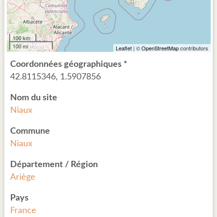
100 km
100 mi
Leaflet
| ©
OpenStreetMap
contributors
Coordonnées géographiques *
42.8115346, 1.5907856
Nom du site
Niaux
Commune
Niaux
Département / Région
Ariège
Pays
France