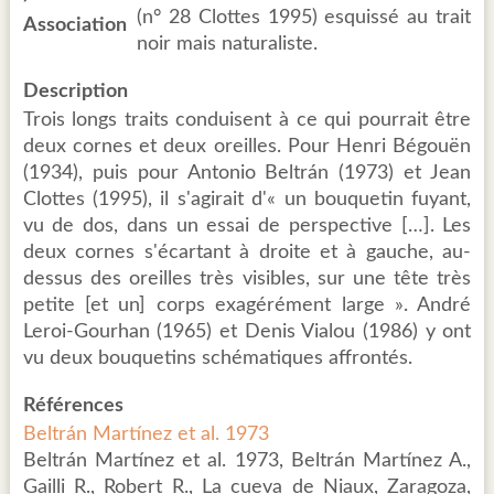
(n° 28 Clottes 1995) esquissé au trait
Association
noir mais naturaliste.
Description
Trois longs traits conduisent à ce qui pourrait être
deux cornes et deux oreilles. Pour Henri Bégouën
(1934), puis pour Antonio Beltrán (1973) et Jean
Clottes (1995), il s'agirait d'« un bouquetin fuyant,
vu de dos, dans un essai de perspective […]. Les
deux cornes s'écartant à droite et à gauche, au-
dessus des oreilles très visibles, sur une tête très
petite [et un] corps exagérément large ». André
Leroi-Gourhan (1965) et Denis Vialou (1986) y ont
vu deux bouquetins schématiques affrontés.
Références
Beltrán Martínez et al. 1973
Beltrán Martínez et al. 1973, Beltrán Martínez A.,
Gailli R., Robert R., La cueva de Niaux, Zaragoza,