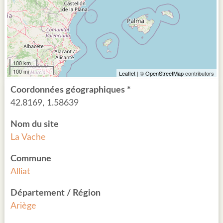
100 km
100 mi
Leaflet
| ©
OpenStreetMap
contributors
Coordonnées géographiques *
42.8169, 1.58639
Nom du site
La Vache
Commune
Alliat
Département / Région
Ariège