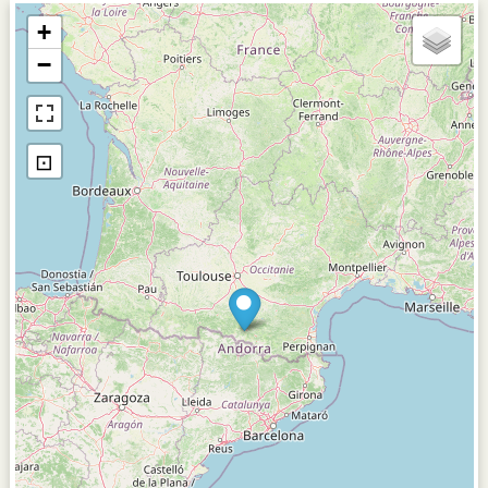
+
−
⊡