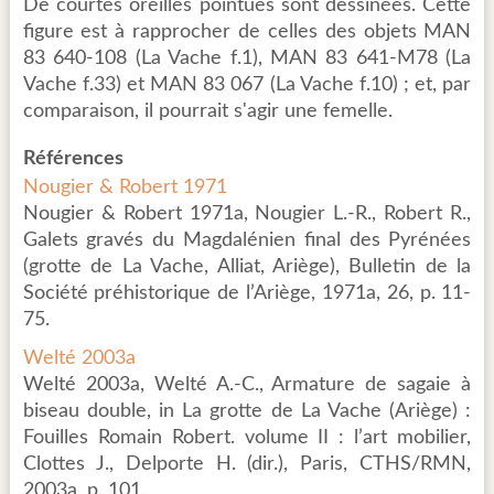
De courtes oreilles pointues sont dessinées. Cette
figure est à rapprocher de celles des objets MAN
83 640-108 (La Vache f.1), MAN 83 641-M78 (La
Vache f.33) et MAN 83 067 (La Vache f.10) ; et, par
comparaison, il pourrait s'agir une femelle.
Références
Nougier & Robert 1971
Nougier & Robert 1971a, Nougier L.-R., Robert R.,
Galets gravés du Magdalénien final des Pyrénées
(grotte de La Vache, Alliat, Ariège), Bulletin de la
Société préhistorique de l’Ariège, 1971a, 26, p. 11-
75.
Welté 2003a
Welté 2003a, Welté A.-C., Armature de sagaie à
biseau double, in La grotte de La Vache (Ariège) :
Fouilles Romain Robert. volume II : l’art mobilier,
Clottes J., Delporte H. (dir.), Paris, CTHS/RMN,
2003a, p. 101.