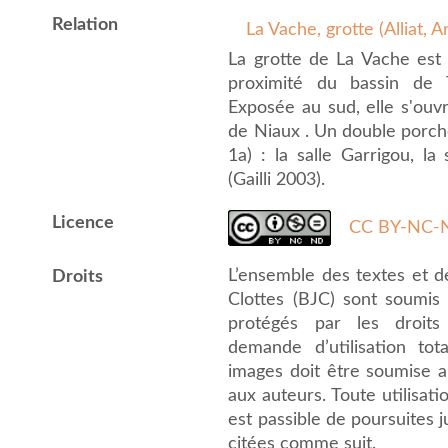
Relation
La Vache, grotte (Alliat, A
La grotte de La Vache est 
proximité du bassin de T
Exposée au sud, elle s'ouvr
de Niaux . Un double porche 
1a) : la salle Garrigou, la
(Gailli 2003).
Licence
CC BY-NC-N
L’ensemble des textes et 
Droits
Clottes (BJC) sont soumis a
protégés par les droits 
demande d’utilisation to
images doit être soumise au
aux auteurs. Toute utilisat
est passible de poursuites j
citées comme suit.