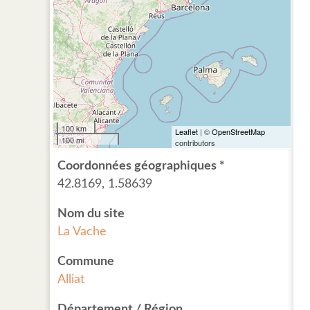
100 km
Leaflet
| ©
OpenStreetMap
100 mi
contributors
Coordonnées géographiques *
42.8169, 1.58639
Nom du site
La Vache
Commune
Alliat
Département / Région