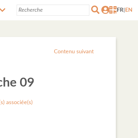
FR
|
EN
Contenu suivant
che 09
s) associée(s)