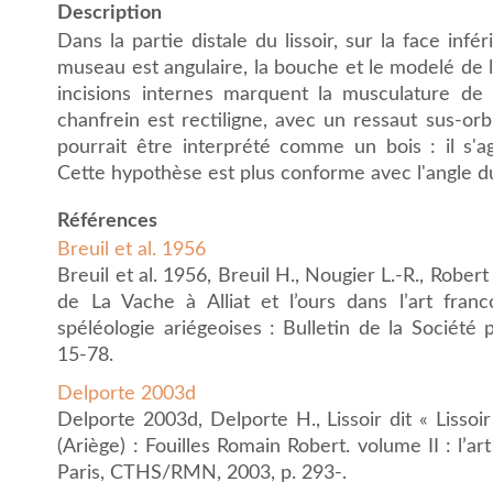
Description
Dans la partie distale du lissoir, sur la face infé
museau est angulaire, la bouche et le modelé de l
incisions internes marquent la musculature de l
chanfrein est rectiligne, avec un ressaut sus-orb
pourrait être interprété comme un bois : il s'a
Cette hypothèse est plus conforme avec l'angle 
Références
Breuil et al. 1956
Breuil et al. 1956, Breuil H., Nougier L.-R., Robert
de La Vache à Alliat et l’ours dans l’art franc
spéléologie ariégeoises : Bulletin de la Société p
15-78.
Delporte 2003d
Delporte 2003d, Delporte H., Lissoir dit « Lissoi
(Ariège) : Fouilles Romain Robert. volume II : l’art 
Paris, CTHS/RMN, 2003, p. 293-.