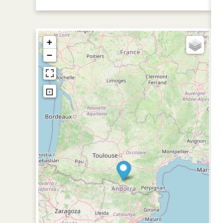
+
−
⊡