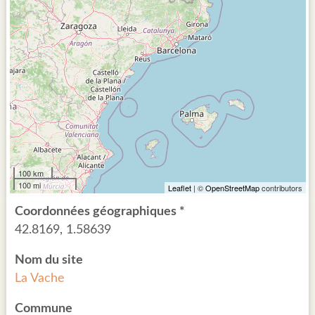
100 km
100 mi
Leaflet
| ©
OpenStreetMap
contributors
Coordonnées géographiques *
42.8169, 1.58639
Nom du site
La Vache
Commune