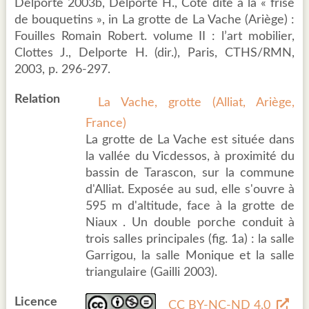
Delporte 2003b, Delporte H., Côte dite à la « frise
de bouquetins », in La grotte de La Vache (Ariège) :
Fouilles Romain Robert. volume II : l’art mobilier,
Clottes J., Delporte H. (dir.), Paris, CTHS/RMN,
2003, p. 296-297.
Relation
La Vache, grotte (Alliat, Ariège,
France)
La grotte de La Vache est située dans
la vallée du Vicdessos, à proximité du
bassin de Tarascon, sur la commune
d'Alliat. Exposée au sud, elle s'ouvre à
595 m d'altitude, face à la grotte de
Niaux . Un double porche conduit à
trois salles principales (fig. 1a) : la salle
Garrigou, la salle Monique et la salle
triangulaire (Gailli 2003).
Licence
CC BY-NC-ND 4.0