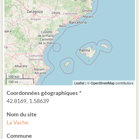
100 km
100 mi
Leaflet
| ©
OpenStreetMap
contributors
Coordonnées géographiques *
42.8169, 1.58639
Nom du site
La Vache
Commune