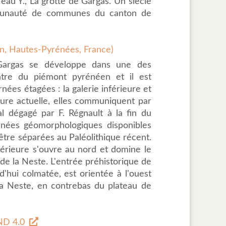
eau Y., La grotte de Gargas. Un siècle
mmunauté de communes du canton de
an, Hautes-Pyrénées, France)
Gargas se développe dans une des
ntre du piémont pyrénéen et il est
ées étagées : la galerie inférieure et
heure actuelle, elles communiquent par
al dégagé par F. Régnault à la fin du
données géomorphologiques disponibles
 être séparées au Paléolithique récent.
périeure s'ouvre au nord et domine le
de la Neste. L'entrée préhistorique de
rd'hui colmatée, est orientée à l'ouest
la Neste, en contrebas du plateau de
D 4.0