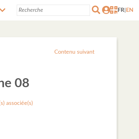
FR
|
EN
Contenu suivant
he 08
s) associée(s)