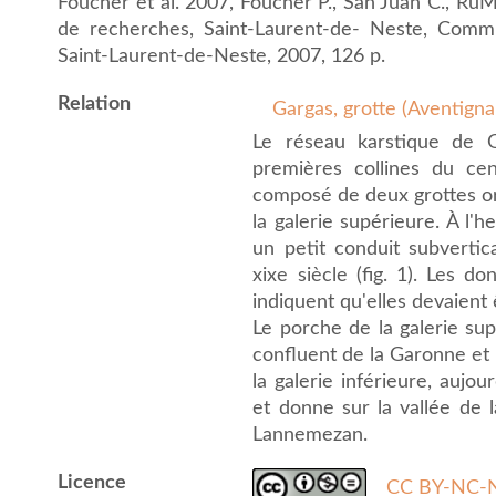
Foucher et al. 2007, Foucher P., San Juan C., RuM
de recherches, Saint-Laurent-de- Neste, Co
Saint-Laurent-de-Neste, 2007, 126 p.
Relation
Gargas, grotte (Aventign
Le réseau karstique de 
premières collines du ce
composé de deux grottes orn
la galerie supérieure. À l'
un petit conduit subvertic
xixe siècle (fig. 1). Les 
indiquent qu'elles devaient
Le porche de la galerie su
confluent de la Garonne et 
la galerie inférieure, aujou
et donne sur la vallée de 
Lannemezan.
Licence
CC BY-NC-N