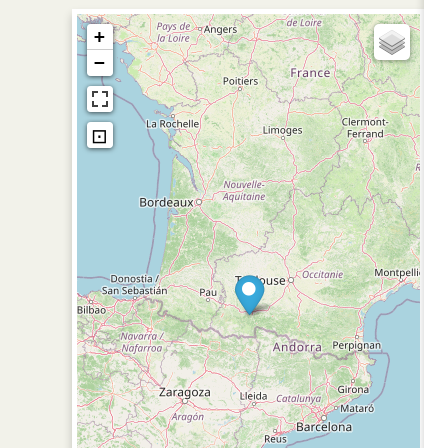
+
−
⊡