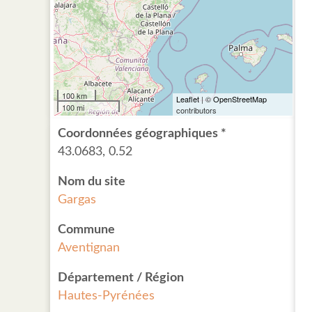
100 km
Leaflet
| ©
OpenStreetMap
100 mi
contributors
Coordonnées géographiques *
43.0683, 0.52
Nom du site
Gargas
Commune
Aventignan
Département / Région
Hautes-Pyrénées