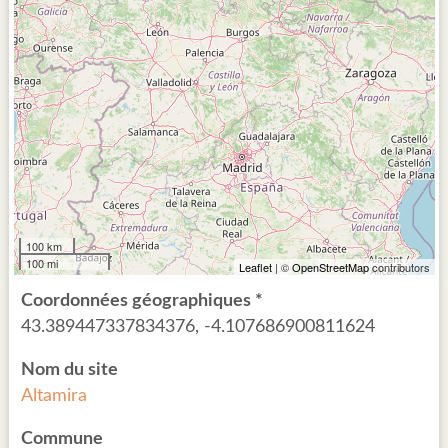
100 km
100 mi
Leaflet
| ©
OpenStreetMap
contributors
Coordonnées géographiques *
43.389447337834376, -4.107686900811624
Nom du site
Altamira
Commune