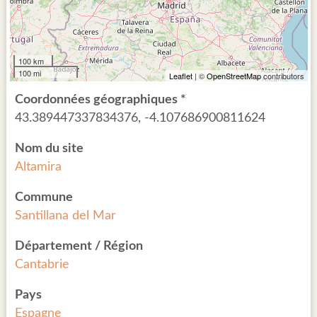
100 km
100 mi
Leaflet
| ©
OpenStreetMap
contributors
Coordonnées géographiques *
43.389447337834376, -4.107686900811624
Nom du site
Altamira
Commune
Santillana del Mar
Département / Région
Cantabrie
Pays
Espagne