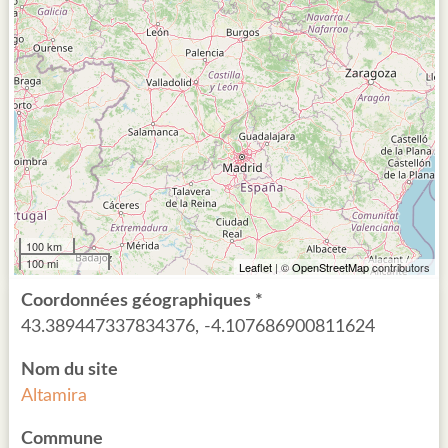
100 km
100 mi
Leaflet
| ©
OpenStreetMap
contributors
Coordonnées géographiques *
43.389447337834376, -4.107686900811624
Nom du site
Altamira
Commune