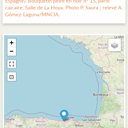
Espagne). Bouquetin peint en noir n° 15, paroi
calcaire, Salle de La Hoya. Photo P. Saura ; relevé A.
Gómez-Laguna/MNCIA.
+
−
⊡