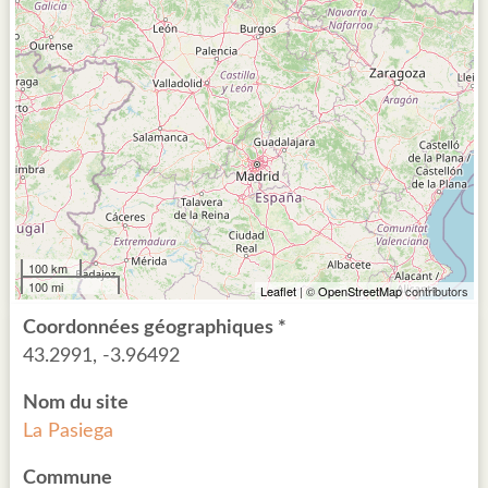
100 km
100 mi
Leaflet
| ©
OpenStreetMap
contributors
Coordonnées géographiques *
43.2991, -3.96492
Nom du site
La Pasiega
Commune