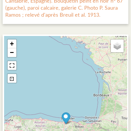
Cantabrie, Espagne). Bouquetin peint en noir n° 67
(gauche), paroi calcaire, galerie C. Photo P. Saura
Ramos ; relevé d'après Breuil et al. 1913.
+
−
⊡