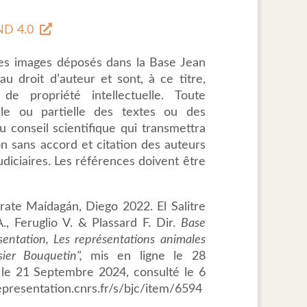
D 4.0
des images déposés dans la Base Jean
u droit d’auteur et sont, à ce titre,
de propriété intellectuelle. Toute
tale ou partielle des textes ou des
 conseil scientifique qui transmettra
ion sans accord et citation des auteurs
udiciaires. Les références doivent être
rate Maídagán, Diego 2022. El Salitre
., Feruglio V. & Plassard F. Dir.
Base
sentation, Les représentations animales
ssier Bouquetin",
mis en ligne le 28
 le 21 Septembre 2024, consulté le 6
epresentation.cnrs.fr/s/bjc/item/6594