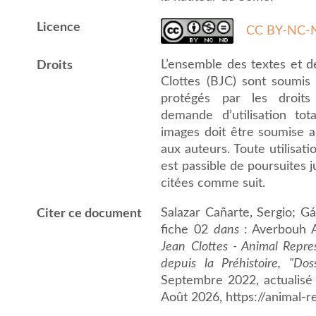
Licence
CC BY-NC-N
L’ensemble des textes et 
Droits
Clottes (BJC) sont soumis a
protégés par les droits 
demande d’utilisation to
images doit être soumise au
aux auteurs. Toute utilisat
est passible de poursuites j
citées comme suit.
Salazar Cañarte, Sergio; Gá
Citer ce document
fiche 02
dans
: Averbouh A
Jean Clottes - Animal Repre
depuis la Préhistoire, "Do
Septembre 2022, actualisé
Août 2026, https://animal-r