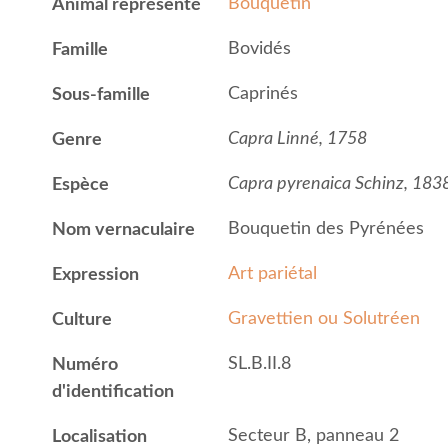
Bouquetin
Animal représenté
Bovidés
Famille
Caprinés
Sous-famille
Capra Linné, 1758
Genre
Capra pyrenaica Schinz, 183
Espèce
Bouquetin des Pyrénées
Nom vernaculaire
Art pariétal
Expression
Gravettien ou Solutréen
Culture
SL.B.II.8
Numéro
d'identification
Secteur B, panneau 2
Localisation