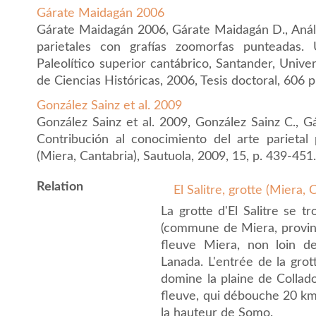
Gárate Maidagán 2006
Gárate Maidagán 2006, Gárate Maidagán D., Anális
parietales con grafías zoomorfas punteadas. 
Paleolítico superior cantábrico, Santander, Univ
de Ciencias Históricas, 2006, Tesis doctoral, 606 p.
González Sainz et al. 2009
González Sainz et al. 2009, González Sainz C., G
Contribución al conocimiento del arte parietal 
(Miera, Cantabria), Sautuola, 2009, 15, p. 439-451
Relation
El Salitre, grotte (Miera,
La grotte d'El Salitre se t
(commune de Miera, province
fleuve Miera, non loin d
Lanada. L'entrée de la grot
domine la plaine de Collad
fleuve, qui débouche 20 km 
la hauteur de Somo.