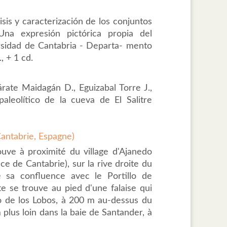
is y caracterización de los conjuntos
Una expresión pictórica propia del
ersidad de Cantabria - Departa- mento
, + 1 cd.
árate Maidagán D., Eguizabal Torre J.,
paleolítico de la cueva de El Salitre
.
 Cantabrie, Espagne)
rouve à proximité du village d'Ajanedo
 de Cantabrie), sur la rive droite du
e sa confluence avec le Portillo de
te se trouve au pied d'une falaise qui
o de los Lobos, à 200 m au-dessus du
plus loin dans la baie de Santander, à