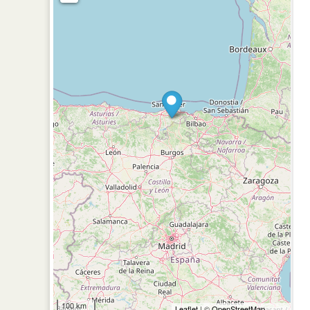
100 km
Leaflet
| ©
OpenStreetMap