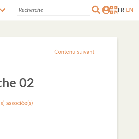
FR
|
EN
Contenu suivant
iche 02
s) associée(s)