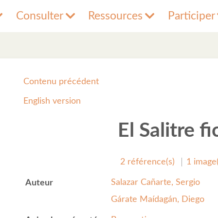
Consulter
Ressources
Participer
Contenu précédent
English version
El Salitre f
2 référence(s)
1 image(
Salazar Cañarte, Sergio
Auteur
Gárate Maídagán, Diego