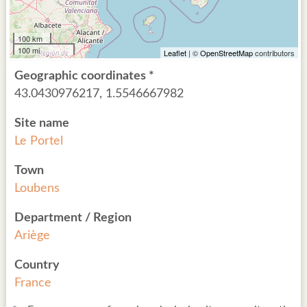
100 km
100 mi
Leaflet
| ©
OpenStreetMap
contributors
Geographic coordinates *
43.0430976217, 1.5546667982
Site name
Le Portel
Town
Loubens
Department / Region
Ariège
Country
France