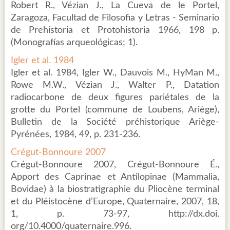
Robert R., Vézian J., La Cueva de le Portel,
Zaragoza, Facultad de Filosofia y Letras - Seminario
de Prehistoria et Protohistoria 1966, 198 p.
(Monografías arqueológicas; 1).
Igler et al. 1984
Igler et al. 1984, Igler W., Dauvois M., HyMan M.,
Rowe M.W., Vézian J., Walter P., Datation
radiocarbone de deux figures pariétales de la
grotte du Portel (commune de Loubens, Ariège),
Bulletin de la Société préhistorique Ariège-
Pyrénées, 1984, 49, p. 231-236.
Crégut-Bonnoure 2007
Crégut-Bonnoure 2007, Crégut-Bonnoure É.,
Apport des Caprinae et Antilopinae (Mammalia,
Bovidae) à la biostratigraphie du Pliocène terminal
et du Pléistocène d’Europe, Quaternaire, 2007, 18,
1, p. 73-97, http://dx.doi.
org/10.4000/quaternaire.996.