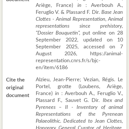
Ariège, France)
in
: Averbouh A.,
Feruglio V. & Plassard F. Dir.
Base Jean
Clottes - Animal Representation, Animal
representations since prehistory,
"Dossier Bouquetin",
put online on 28
September 2022, updated on 10
September 2025, accessed on 7
August 2026, https://animal-
representation.cnrs.fr/s/bjc-
en/item/6186
Alzieu, Jean-Pierre; Vezian, Régis. Le
Cite the
Portel, grotte (Loubens, Ariège,
original
France)
in
: Averbouh A., Feruglio V.,
document
Plassard F., Sauvet G. Dir.
Ibex and
Pyrenees – II - Inventory of animal
Representations of the Pyrenean
Palaeolithic. Dedicated to Jean Clottes,
Honorary General Curator of Heritage,