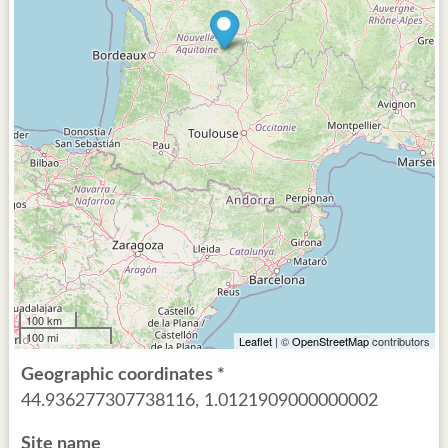
100 km
100 mi
Leaflet
| ©
OpenStreetMap
contributors
Geographic coordinates *
44.936277307738116, 1.0121909000000002
Site name