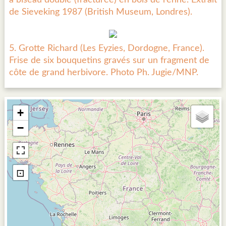
à biseau double (fracturée) en bois de renne. Extrait
de Sieveking 1987 (British Museum, Londres).
5. Grotte Richard (Les Eyzies, Dordogne, France).
Frise de six bouquetins gravés sur un fragment de
côte de grand herbivore. Photo Ph. Jugie/MNP.
+
−
⊡