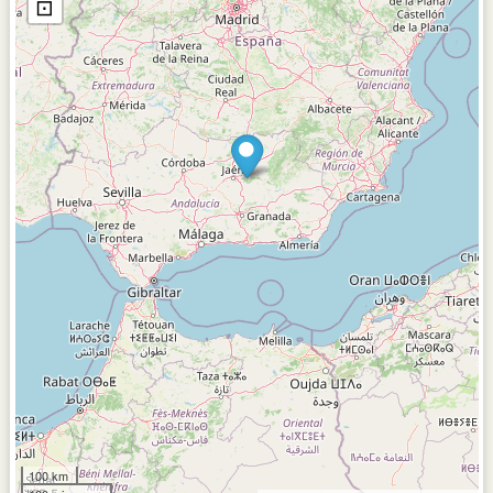
⊡
100 km