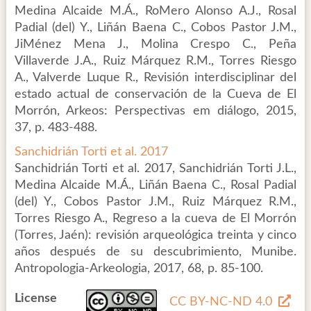
Medina Alcaide M.Á., RoMero Alonso A.J., Rosal
Padial (del) Y., Liñán Baena C., Cobos Pastor J.M.,
JiMénez Mena J., Molina Crespo C., Peña
Villaverde J.A., Ruiz Márquez R.M., Torres Riesgo
A., Valverde Luque R., Revisión interdisciplinar del
estado actual de conservación de la Cueva de El
Morrón, Arkeos: Perspectivas em diálogo, 2015,
37, p. 483-488.
Sanchidrián Torti et al. 2017
Sanchidrián Torti et al. 2017, Sanchidrián Torti J.L.,
Medina Alcaide M.Á., Liñán Baena C., Rosal Padial
(del) Y., Cobos Pastor J.M., Ruiz Márquez R.M.,
Torres Riesgo A., Regreso a la cueva de El Morrón
(Torres, Jaén): revisión arqueológica treinta y cinco
años después de su descubrimiento, Munibe.
Antropologia-Arkeologia, 2017, 68, p. 85-100.
License
CC BY-NC-ND 4.0