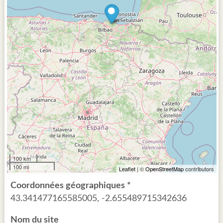
100 km
100 mi
Leaflet
| ©
OpenStreetMap
contributors
Coordonnées géographiques *
43.341477165585005, -2.655489715342636
Nom du site