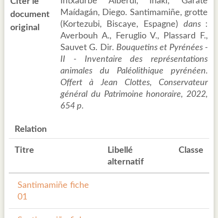
Intxaurbe Alberdi, Iñaki; Gárate
Citer le
Maídagán, Diego. Santimamiñe, grotte
document
(Kortezubi, Biscaye, Espagne)
dans
:
original
Averbouh A., Feruglio V., Plassard F.,
Sauvet G. Dir.
Bouquetins et Pyrénées -
II - Inventaire des représentations
animales du Paléolithique pyrénéen.
Offert à Jean Clottes, Conservateur
général du Patrimoine honoraire, 2022,
654 p.
Relation
Titre
Libellé
Classe
alternatif
Santimamiñe fiche
01